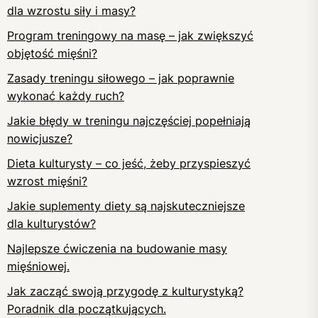
dla wzrostu siły i masy?
Program treningowy na masę – jak zwiększyć
objętość mięśni?
Zasady treningu siłowego – jak poprawnie
wykonać każdy ruch?
Jakie błędy w treningu najczęściej popełniają
nowicjusze?
Dieta kulturysty – co jeść, żeby przyspieszyć
wzrost mięśni?
Jakie suplementy diety są najskuteczniejsze
dla kulturystów?
Najlepsze ćwiczenia na budowanie masy
mięśniowej.
Jak zacząć swoją przygodę z kulturystyką?
Poradnik dla początkujących.