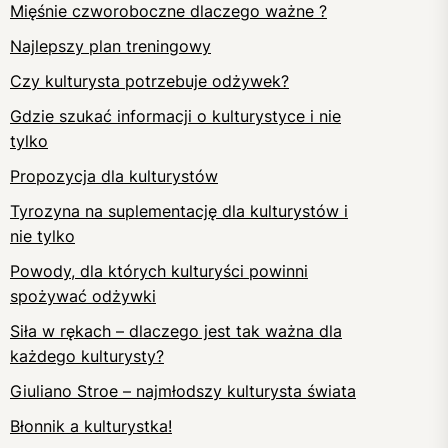
Mięśnie czworoboczne dlaczego ważne ?
Najlepszy plan treningowy
Czy kulturysta potrzebuje odżywek?
Gdzie szukać informacji o kulturystyce i nie
tylko
Propozycja dla kulturystów
Tyrozyna na suplementację dla kulturystów i
nie tylko
Powody, dla których kulturyści powinni
spożywać odżywki
Siła w rękach – dlaczego jest tak ważna dla
każdego kulturysty?
Giuliano Stroe – najmłodszy kulturysta świata
Błonnik a kulturystka!