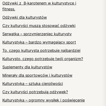
Odżywki z β-karotenem w kulturystyce i
fitness.
Odżywki dla kulturystów
Czy kulturyści muszą stosować odżywki
Serwatka – sprzymierzeniec kulturysty
Kulturystyka – bardzo wymagający sport
To, czego kulturysta potrzebuje najbardziej
Kulturysto, czego potrzebuje twój organizm?
Suplementy dla kulturystów
Minerały dla sportowców i kulturystów
Kulturystyka – sztuka cierpliwości
Czy kulturyści potrzebują odżywek?
Kulturystyka – ogromny wysiłek i poświęcenie