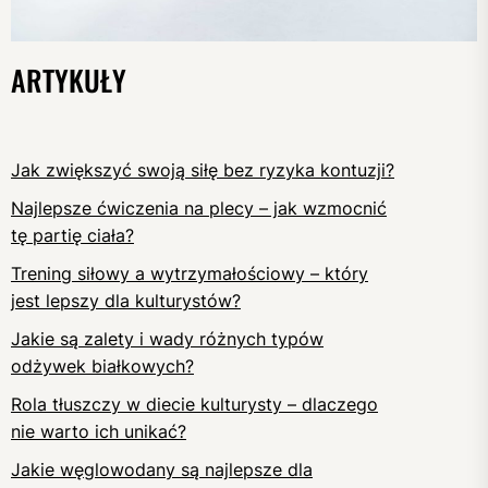
ARTYKUŁY
Jak zwiększyć swoją siłę bez ryzyka kontuzji?
Najlepsze ćwiczenia na plecy – jak wzmocnić
tę partię ciała?
Trening siłowy a wytrzymałościowy – który
jest lepszy dla kulturystów?
Jakie są zalety i wady różnych typów
odżywek białkowych?
Rola tłuszczy w diecie kulturysty – dlaczego
nie warto ich unikać?
Jakie węglowodany są najlepsze dla