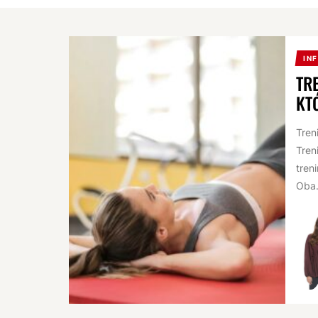
IN
TR
KT
Tren
Tren
tren
Oba.