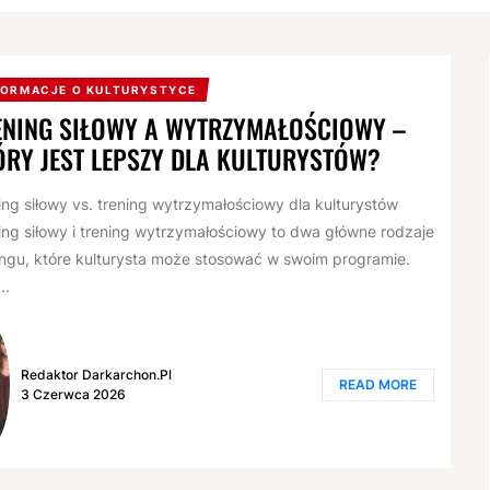
FORMACJE O KULTURYSTYCE
ENING SIŁOWY A WYTRZYMAŁOŚCIOWY –
ÓRY JEST LEPSZY DLA KULTURYSTÓW?
ing siłowy vs. trening wytrzymałościowy dla kulturystów
ing siłowy i trening wytrzymałościowy to dwa główne rodzaje
ingu, które kulturysta może stosować w swoim programie.
..
Redaktor Darkarchon.pl
READ MORE
3 Czerwca 2026