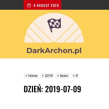
8 AUGUST 2026
Dark
Archon
-
portal
poświęcony
dla
wszystkich
zakochanych
w
kulturystyce
Home
2019
lipiec
9
DZIEŃ:
2019-07-09