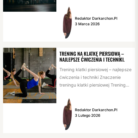
kulturysty. Stanowią główne źródło
energii niezbędnej do intensywnych
treningów i regeneracji...
Redaktor Darkarchon.pl
3 Marca 2026
TRENING NA KLATKĘ PIERSIOWĄ –
NAJLEPSZE ĆWICZENIA I TECHNIKI.
Trening klatki piersiowej – najlepsze
ćwiczenia i techniki Znaczenie
treningu klatki piersiowej Trening
klatki piersiowej jest kluczowy dla
budowania silnej...
Redaktor Darkarchon.pl
3 Lutego 2026