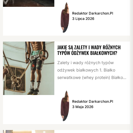
najskuteczniejszych ćwiczeń
wzmacniających plecy. Statystyki
Redaktor Darkarchon.pl
3 Lipca 2026
pokazują, że...
JAKIE SĄ ZALETY I WADY RÓŻNYCH
TYPÓW ODŻYWEK BIAŁKOWYCH?
Zalety i wady różnych typów
odżywek białkowych 1. Białko
serwatkowe (whey protein) Białko
serwatkowe jest jednym z
najpopularniejszych rodzajów
odżywek...
Redaktor Darkarchon.pl
3 Maja 2026