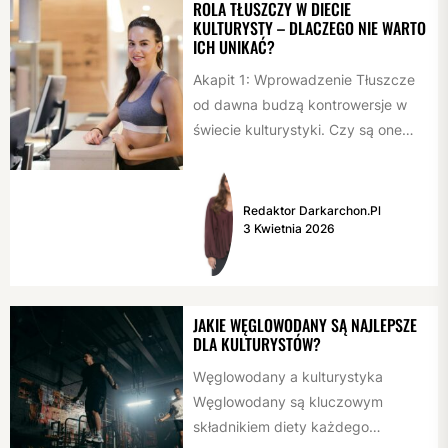
ROLA TŁUSZCZY W DIECIE
KULTURYSTY – DLACZEGO NIE WARTO
ICH UNIKAĆ?
Akapit 1: Wprowadzenie Tłuszcze
od dawna budzą kontrowersje w
świecie kulturystyki. Czy są one
przyjacielem czy wrogiem
osiągnięcia wymarzonej sylwetki?...
Redaktor Darkarchon.pl
3 Kwietnia 2026
JAKIE WĘGLOWODANY SĄ NAJLEPSZE
DLA KULTURYSTÓW?
Węglowodany a kulturystyka
Węglowodany są kluczowym
składnikiem diety każdego