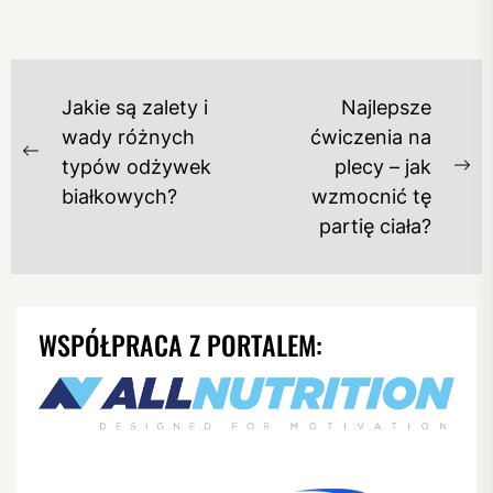
NAWIGACJA
Jakie są zalety i
Najlepsze
WPISU
wady różnych
ćwiczenia na
Previous
typów odżywek
plecy – jak
Ne
post:
białkowych?
wzmocnić tę
po
partię ciała?
WSPÓŁPRACA Z PORTALEM: