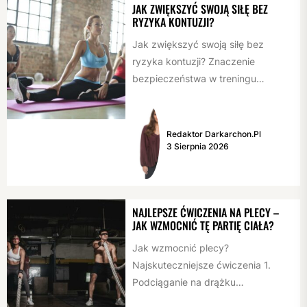
JAK ZWIĘKSZYĆ SWOJĄ SIŁĘ BEZ
RYZYKA KONTUZJI?
Jak zwiększyć swoją siłę bez
ryzyka kontuzji? Znaczenie
bezpieczeństwa w treningu
siłowym Trening siłowy jest ważnym
elementem zdrowego stylu życia,...
Redaktor Darkarchon.pl
3 Sierpnia 2026
NAJLEPSZE ĆWICZENIA NA PLECY –
JAK WZMOCNIĆ TĘ PARTIĘ CIAŁA?
Jak wzmocnić plecy?
Najskuteczniejsze ćwiczenia 1.
Podciąganie na drążku
Podciąganie to jedno z