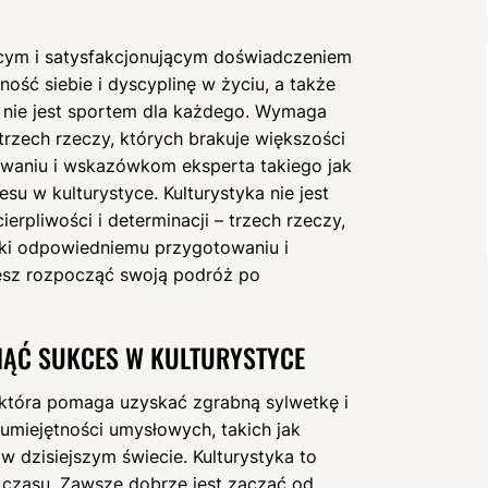
ym i satysfakcjonującym doświadczeniem
ść siebie i dyscyplinę w życiu, a także
a nie jest sportem dla każdego. Wymaga
i trzech rzeczy, których brakuje większości
owaniu i wskazówkom eksperta takiego jak
 w kulturystyce. Kulturystyka nie jest
rpliwości i determinacji – trzech rzeczy,
ięki odpowiedniemu przygotowaniu i
sz rozpocząć swoją podróż po
ĄĆ SUKCES W KULTURYSTYCE
, która pomaga uzyskać zgrabną sylwetkę i
miejętności umysłowych, takich jak
 w dzisiejszym świecie. Kulturystyka to
i czasu. Zawsze dobrze jest zacząć od