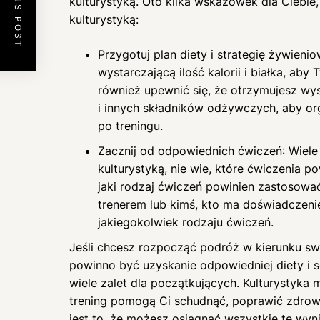
PREVIOUS POST
kulturystyką. Oto kilka wskazówek dla Ciebie
kulturystyką:
Przygotuj plan diety i strategię żywieni
wystarczającą ilość kalorii i białka, aby 
również upewnić się, że otrzymujesz wy
i innych składników odżywczych, aby o
po treningu.
Zacznij od odpowiednich ćwiczeń: Wiele
kulturystyką, nie wie, które ćwiczenia 
jaki rodzaj ćwiczeń powinien zastosować.
trenerem lub kimś, kto ma doświadczen
jakiegokolwiek rodzaju ćwiczeń.
Jeśli chcesz rozpocząć podróż w kierunku sw
powinno być uzyskanie odpowiedniej diety i 
wiele zalet dla początkujących. Kulturystyka m
trening pomogą Ci schudnąć, poprawić zdrow
jest to, że możesz osiągnąć wszystkie te wyn