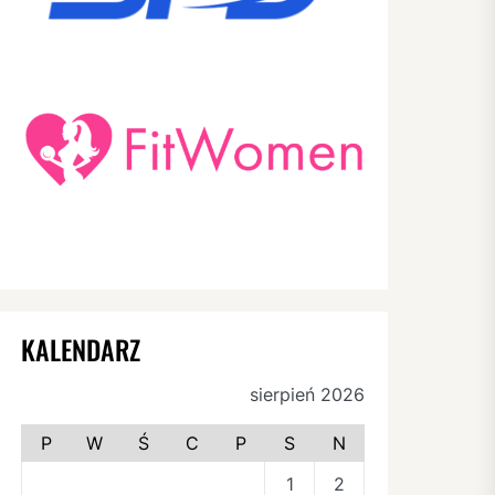
KALENDARZ
sierpień 2026
P
W
Ś
C
P
S
N
1
2