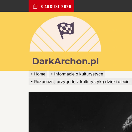
8 AUGUST 2026
Dark
Archon
-
portal
poświęcony
dla
wszystkich
zakochanych
Home
Informacje o kulturystyce
w
Rozpocznij przygodę z kulturystyką dzięki diecie, 
kulturystyce