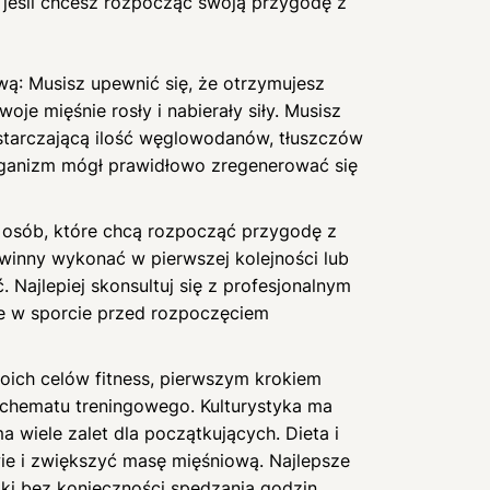
, jeśli chcesz rozpocząć swoją przygodę z
ową: Musisz upewnić się, że otrzymujesz
Twoje mięśnie rosły i nabierały siły. Musisz
starczającą ilość węglowodanów, tłuszczów
rganizm mógł prawidłowo zregenerować się
 osób, które chcą rozpocząć przygodę z
powinny wykonać w pierwszej kolejności lub
 Najlepiej skonsultuj się z profesjonalnym
ie w sporcie przed rozpoczęciem
oich celów fitness, pierwszym krokiem
schematu treningowego. Kulturystyka ma
a wiele zalet dla początkujących. Dieta i
ie i zwiększyć masę mięśniową. Najlepsze
iki bez konieczności spędzania godzin