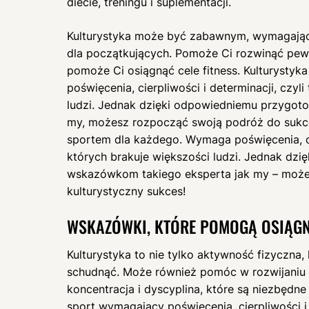
diecie, treningu i suplementacji.
Kulturystyka może być zabawnym, wymagając
dla początkujących. Pomoże Ci rozwinąć pewno
pomoże Ci osiągnąć cele fitness. Kulturystyk
poświęcenia, cierpliwości i determinacji, czyl
ludzi. Jednak dzięki odpowiedniemu przygot
my, możesz rozpocząć swoją podróż do sukcesu
sportem dla każdego. Wymaga poświęcenia, cie
których brakuje większości ludzi. Jednak dz
wskazówkom takiego eksperta jak my – może
kulturystyczny sukces!
WSKAZÓWKI, KTÓRE POMOGĄ OSIĄGN
Kulturystyka to nie tylko aktywność fizyczna
schudnąć. Może również pomóc w rozwijaniu u
koncentracja i dyscyplina, które są niezbędne
sport wymagający poświęcenia, cierpliwości 