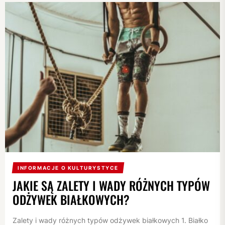
INFORMACJE O KULTURYSTYCE
JAKIE SĄ ZALETY I WADY RÓŻNYCH TYPÓW
ODŻYWEK BIAŁKOWYCH?
Zalety i wady różnych typów odżywek białkowych 1. Białko