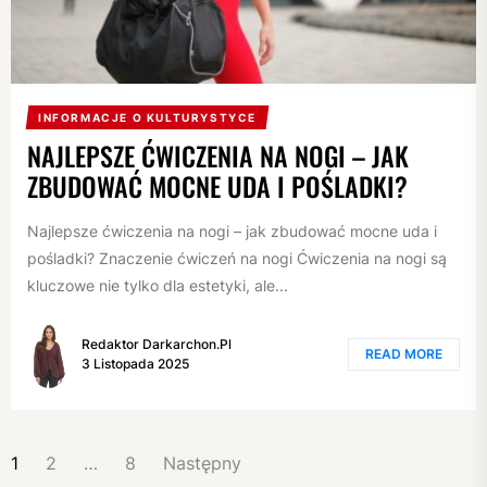
INFORMACJE O KULTURYSTYCE
NAJLEPSZE ĆWICZENIA NA NOGI – JAK
ZBUDOWAĆ MOCNE UDA I POŚLADKI?
Najlepsze ćwiczenia na nogi – jak zbudować mocne uda i
pośladki? Znaczenie ćwiczeń na nogi Ćwiczenia na nogi są
kluczowe nie tylko dla estetyki, ale...
Redaktor Darkarchon.pl
READ MORE
3 Listopada 2025
NAWIGACJA
1
2
…
8
Następny