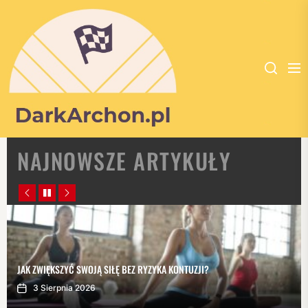
DARK
NAJNOWSZE ARTYKUŁY
ARCHON
-
PORTAL
POŚWIĘCONY
DLA
JAK ZWIĘKSZYĆ SWOJĄ SIŁĘ BEZ RYZYKA KONTUZJI?
WSZYSTKICH
3 Sierpnia 2026