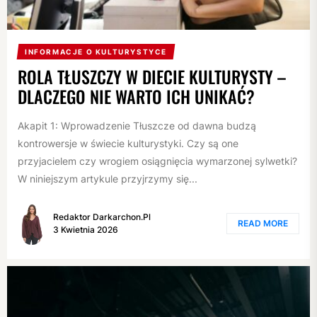
INFORMACJE O KULTURYSTYCE
ROLA TŁUSZCZY W DIECIE KULTURYSTY –
DLACZEGO NIE WARTO ICH UNIKAĆ?
Akapit 1: Wprowadzenie Tłuszcze od dawna budzą
kontrowersje w świecie kulturystyki. Czy są one
przyjacielem czy wrogiem osiągnięcia wymarzonej sylwetki?
W niniejszym artykule przyjrzymy się...
Redaktor Darkarchon.pl
READ MORE
3 Kwietnia 2026