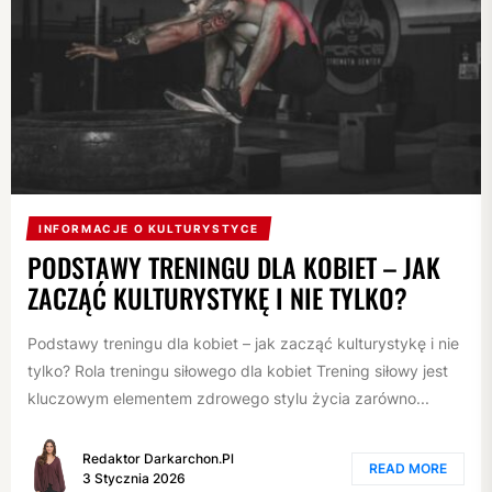
INFORMACJE O KULTURYSTYCE
PODSTAWY TRENINGU DLA KOBIET – JAK
ZACZĄĆ KULTURYSTYKĘ I NIE TYLKO?
Podstawy treningu dla kobiet – jak zacząć kulturystykę i nie
tylko? Rola treningu siłowego dla kobiet Trening siłowy jest
kluczowym elementem zdrowego stylu życia zarówno...
Redaktor Darkarchon.pl
READ MORE
3 Stycznia 2026