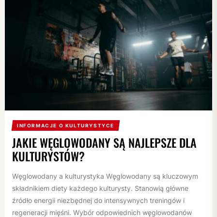
INFORMACJE O KULTURYSTYCE
JAKIE WĘGLOWODANY SĄ NAJLEPSZE DLA
KULTURYSTÓW?
Węglowodany a kulturystyka Węglowodany są kluczowym
składnikiem diety każdego kulturysty. Stanowią główne
źródło energii niezbędnej do intensywnych treningów i
regeneracji mięśni. Wybór odpowiednich węglowodanów