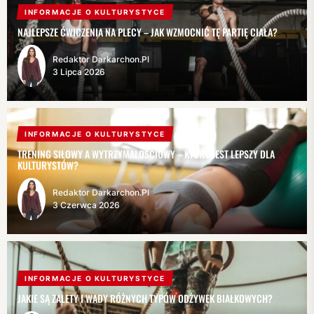
INFORMACJE O KULTURYSTYCE
NAJLEPSZE ĆWICZENIA NA PLECY – JAK WZMOCNIĆ TĘ PARTIĘ CIAŁA?
Redaktor Darkarchon.pl
3 Lipca 2026
INFORMACJE O KULTURYSTYCE
TRENING SIŁOWY A WYTRZYMAŁOŚCIOWY – KTÓRY JEST LEPSZY DLA
KULTURYSTÓW?
Redaktor Darkarchon.pl
3 Czerwca 2026
INFORMACJE O KULTURYSTYCE
JAKIE SĄ ZALETY I WADY RÓŻNYCH TYPÓW ODŻYWEK BIAŁKOWYCH?