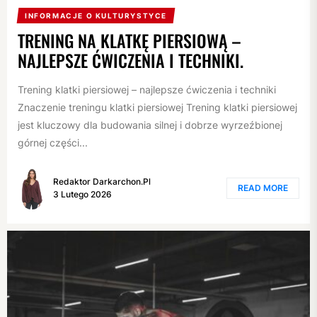
INFORMACJE O KULTURYSTYCE
TRENING NA KLATKĘ PIERSIOWĄ –
NAJLEPSZE ĆWICZENIA I TECHNIKI.
Trening klatki piersiowej – najlepsze ćwiczenia i techniki
Znaczenie treningu klatki piersiowej Trening klatki piersiowej
jest kluczowy dla budowania silnej i dobrze wyrzeźbionej
górnej części...
Redaktor Darkarchon.pl
READ MORE
3 Lutego 2026