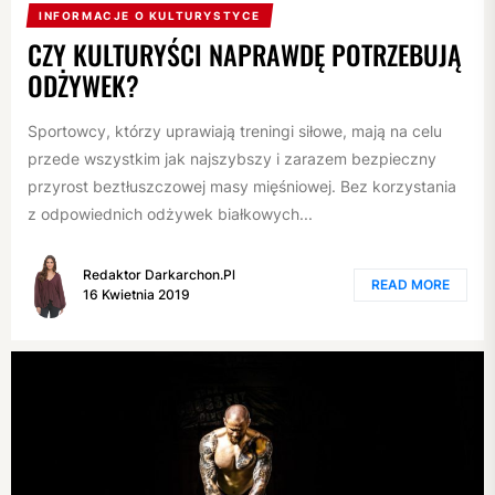
INFORMACJE O KULTURYSTYCE
CZY KULTURYŚCI NAPRAWDĘ POTRZEBUJĄ
ODŻYWEK?
Sportowcy, którzy uprawiają treningi siłowe, mają na celu
przede wszystkim jak najszybszy i zarazem bezpieczny
przyrost beztłuszczowej masy mięśniowej. Bez korzystania
z odpowiednich odżywek białkowych...
Redaktor Darkarchon.pl
READ MORE
16 Kwietnia 2019