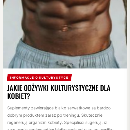
INFORMACJE O KULTURYSTYCE
JAKIE ODŻYWKI KULTURYSTYCZNE DLA
KOBIET?
Suplementy zawierające białko serwatkowe są bardzo
dobrym produktem zaraz po treningu. Skutecznie
regenerują organizm kobiety. Specjaliści sugerują, iż
zażywanie suplementów białkowych od razu po wysiłku...