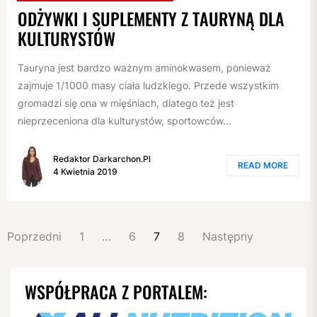
ODŻYWKI I SUPLEMENTY Z TAURYNĄ DLA
KULTURYSTÓW
Tauryna jest bardzo ważnym aminokwasem, ponieważ
zajmuje 1/1000 masy ciała ludzkiego. Przede wszystkim
gromadzi się ona w mięśniach, dlatego też jest
nieprzeceniona dla kulturystów, sportowców...
Redaktor Darkarchon.pl
READ MORE
4 Kwietnia 2019
NAWIGACJA
Poprzedni
1
…
6
7
8
Następny
PO
WPISACH
WSPÓŁPRACA Z PORTALEM: