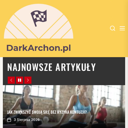
DARK
NAJNOWSZE ARTYKUŁY
ARCHON
-
PORTAL
POŚWIĘCONY
DLA
JAK ZWIĘKSZYĆ SWOJĄ SIŁĘ BEZ RYZYKA KONTUZJI?
WSZYSTKICH
3 Sierpnia 2026