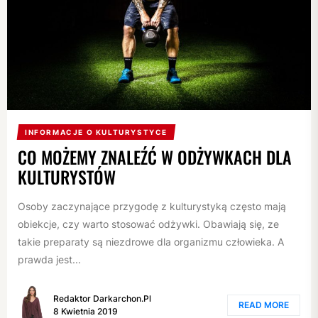
INFORMACJE O KULTURYSTYCE
CO MOŻEMY ZNALEŹĆ W ODŻYWKACH DLA
KULTURYSTÓW
Osoby zaczynające przygodę z kulturystyką często mają
obiekcje, czy warto stosować odżywki. Obawiają się, ze
takie preparaty są niezdrowe dla organizmu człowieka. A
prawda jest...
Redaktor Darkarchon.pl
READ MORE
8 Kwietnia 2019