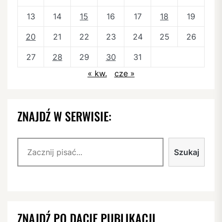
13
14
15
16
17
18
19
20
21
22
23
24
25
26
27
28
29
30
31
« kw.
cze »
ZNAJDŹ W SERWISIE:
Szukaj
Szukaj
ZNAJDŹ PO DACIE PUBLIKACJI