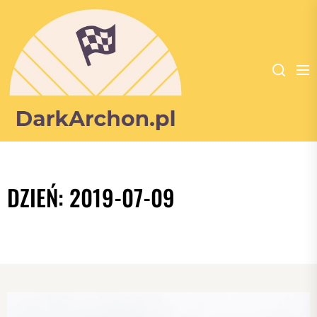
Dark
Archon
-
DZIEŃ:
2019-07-09
portal
poświęcony
dla
wszystkich
zakochanych
w
kulturystyce