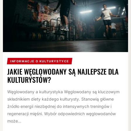
INFORMACJE O KULTURYSTYCE
JAKIE WĘGLOWODANY SĄ NAJLEPSZE DLA
KULTURYSTÓW?
Węglowodany a kulturystyka Węglowodany są kluczowym
składnikiem diety każdego kulturysty. Stanowią główne
źródło energii niezbędnej do intensywnych treningów i
regeneracji mięśni. Wybór odpowiednich węglowodanów
może...