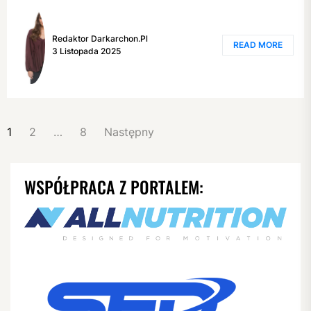
Redaktor Darkarchon.pl
READ MORE
3 Listopada 2025
NAWIGACJA
1
2
…
8
Następny
PO
WPISACH
WSPÓŁPRACA Z PORTALEM: