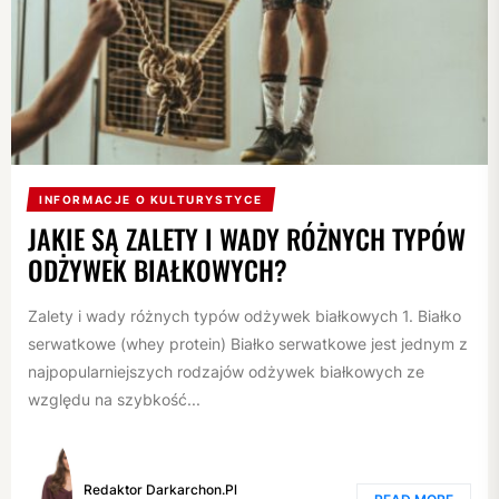
INFORMACJE O KULTURYSTYCE
JAKIE SĄ ZALETY I WADY RÓŻNYCH TYPÓW
ODŻYWEK BIAŁKOWYCH?
Zalety i wady różnych typów odżywek białkowych 1. Białko
serwatkowe (whey protein) Białko serwatkowe jest jednym z
najpopularniejszych rodzajów odżywek białkowych ze
względu na szybkość...
Redaktor Darkarchon.pl