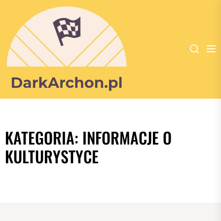
Dark
Archon
-
KATEGORIA:
INFORMACJE O
portal
poświęcony
KULTURYSTYCE
dla
wszystkich
zakochanych
w
kulturystyce