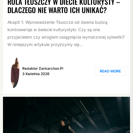
ROLA TŁUSZCZY W DIECIE KULTURYSTY –
DLACZEGO NIE WARTO ICH UNIKAĆ?
Akapit 1: Wprowadzenie Tłuszcze od dawna budzą
kontrowersje w świecie kulturystyki. Czy są one
przyjacielem czy wrogiem osiągnięcia wymarzonej sylwetki?
W niniejszym artykule przyjrzymy się...
Redaktor Darkarchon.pl
READ MORE
3 Kwietnia 2026