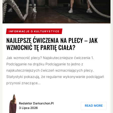
INFORMACJE O KULTURYSTYCE
NAJLEPSZE ĆWICZENIA NA PLECY – JAK
WZMOCNIĆ TĘ PARTIĘ CIAŁA?
Jak wzmocnić plecy? Najskuteczniejsze ćwiczenia 1.
Podciąganie na drążku Podciąganie to jedno z
najskuteczniejszych ćwiczeń wzmacniających plecy.
Statystyki pokazują, że regularne wykonywanie podciągań
przynosi znaczące...
Redaktor Darkarchon.pl
READ MORE
3 Lipca 2026