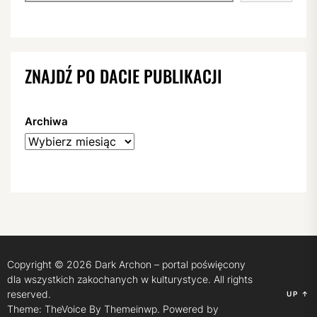
ZNAJDŹ PO DACIE PUBLIKACJI
Archiwa
Copyright © 2026
Dark Archon – portal poświęcony
dla wszystkich zakochanych w kulturystyce.
All rights
reserved.
UP
↑
Theme: TheVoice By
Themeinwp.
Powered by