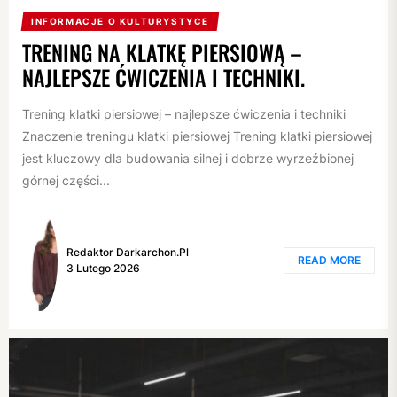
INFORMACJE O KULTURYSTYCE
TRENING NA KLATKĘ PIERSIOWĄ –
NAJLEPSZE ĆWICZENIA I TECHNIKI.
Trening klatki piersiowej – najlepsze ćwiczenia i techniki
Znaczenie treningu klatki piersiowej Trening klatki piersiowej
jest kluczowy dla budowania silnej i dobrze wyrzeźbionej
górnej części...
Redaktor Darkarchon.pl
READ MORE
3 Lutego 2026