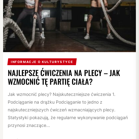
INFORMACJE O KULTURYSTYCE
NAJLEPSZE ĆWICZENIA NA PLECY – JAK
WZMOCNIĆ TĘ PARTIĘ CIAŁA?
Jak wzmocnić plecy? Najskuteczniejsze ćwiczenia 1.
Podciąganie na drążku Podciąganie to jedno z
najskuteczniejszych ćwiczeń wzmacniających plecy.
Statystyki pokazują, że regularne wykonywanie podciągań
przynosi znaczące...