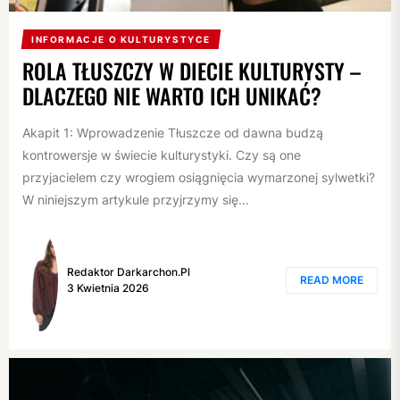
INFORMACJE O KULTURYSTYCE
ROLA TŁUSZCZY W DIECIE KULTURYSTY –
DLACZEGO NIE WARTO ICH UNIKAĆ?
Akapit 1: Wprowadzenie Tłuszcze od dawna budzą
kontrowersje w świecie kulturystyki. Czy są one
przyjacielem czy wrogiem osiągnięcia wymarzonej sylwetki?
W niniejszym artykule przyjrzymy się...
Redaktor Darkarchon.pl
READ MORE
3 Kwietnia 2026