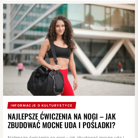
INFORMACJE O KULTURYSTYCE
NAJLEPSZE ĆWICZENIA NA NOGI – JAK
ZBUDOWAĆ MOCNE UDA I POŚLADKI?
Najlepsze ćwiczenia na nogi – jak zbudować mocne uda i