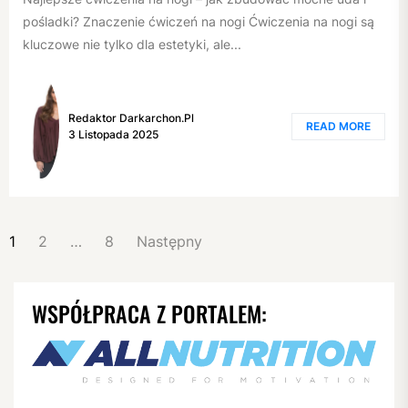
pośladki? Znaczenie ćwiczeń na nogi Ćwiczenia na nogi są
kluczowe nie tylko dla estetyki, ale...
Redaktor Darkarchon.pl
READ MORE
3 Listopada 2025
NAWIGACJA
1
2
…
8
Następny
PO
WPISACH
WSPÓŁPRACA Z PORTALEM: