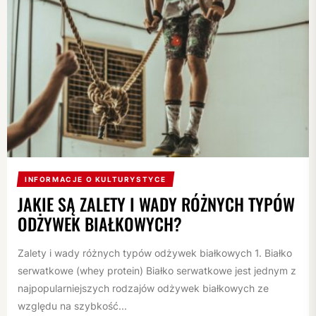
INFORMACJE O KULTURYSTYCE
JAKIE SĄ ZALETY I WADY RÓŻNYCH TYPÓW
ODŻYWEK BIAŁKOWYCH?
Zalety i wady różnych typów odżywek białkowych 1. Białko
serwatkowe (whey protein) Białko serwatkowe jest jednym z
najpopularniejszych rodzajów odżywek białkowych ze
względu na szybkość...