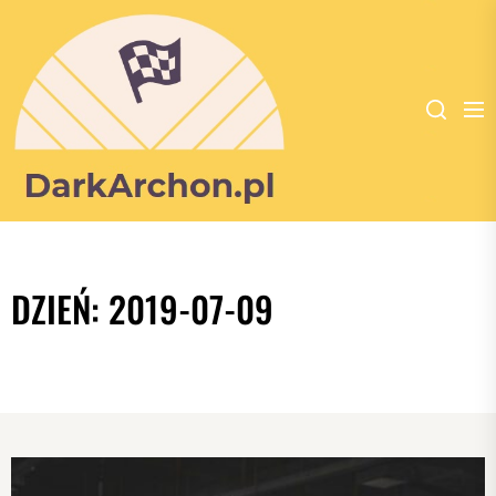
Dark
Archon
-
DZIEŃ:
2019-07-09
portal
poświęcony
dla
wszystkich
zakochanych
w
kulturystyce