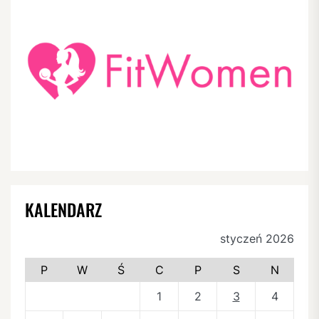
KALENDARZ
styczeń 2026
P
W
Ś
C
P
S
N
1
2
3
4