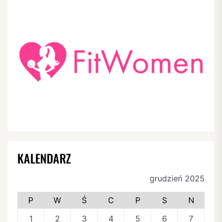
KALENDARZ
grudzień 2025
P
W
Ś
C
P
S
N
1
2
3
4
5
6
7