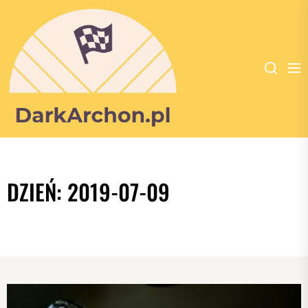
Dark
Archon
-
DZIEŃ:
2019-07-09
portal
poświęcony
dla
wszystkich
zakochanych
w
kulturystyce