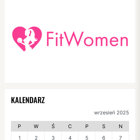
KALENDARZ
wrzesień 2025
P
W
Ś
C
P
S
N
1
2
3
4
5
6
7