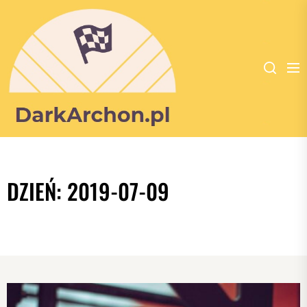
Dark
Archon
-
DZIEŃ:
2019-07-09
portal
poświęcony
dla
wszystkich
zakochanych
w
kulturystyce