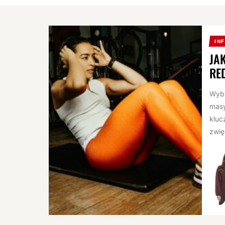
IN
JA
RE
Wybi
masy
kluc
zwię