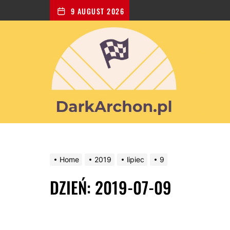
9 AUGUST 2026
Dark
Archon
-
portal
poświęcony
dla
wszystkich
zakochanych
w
kulturystyce
Home
2019
lipiec
9
DZIEŃ:
2019-07-09